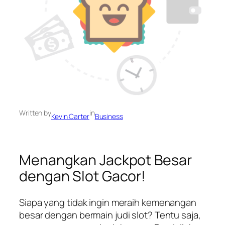
Written by
in
Kevin Carter
Business
Menangkan Jackpot Besar
dengan Slot Gacor!
Siapa yang tidak ingin meraih kemenangan
besar dengan bermain judi slot? Tentu saja,