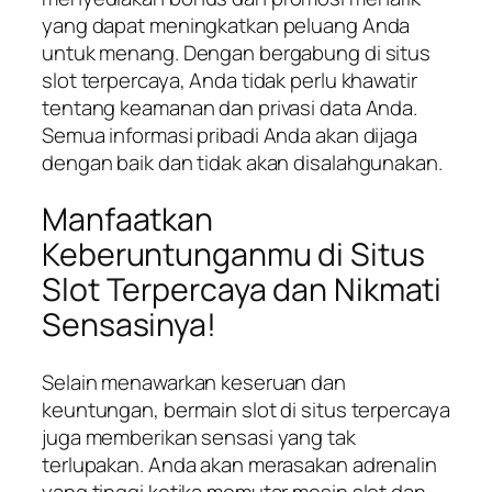
yang dapat meningkatkan peluang Anda
untuk menang. Dengan bergabung di situs
slot terpercaya, Anda tidak perlu khawatir
tentang keamanan dan privasi data Anda.
Semua informasi pribadi Anda akan dijaga
dengan baik dan tidak akan disalahgunakan.
Manfaatkan
Keberuntunganmu di Situs
Slot Terpercaya dan Nikmati
Sensasinya!
Selain menawarkan keseruan dan
keuntungan, bermain slot di situs terpercaya
juga memberikan sensasi yang tak
terlupakan. Anda akan merasakan adrenalin
yang tinggi ketika memutar mesin slot dan