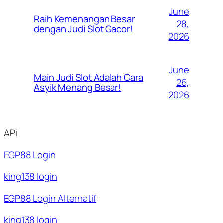
June
Raih Kemenangan Besar
28,
dengan Judi Slot Gacor!
2026
June
Main Judi Slot Adalah Cara
26,
Asyik Menang Besar!
2026
APi
EGP88 Login
king138 login
EGP88 Login Alternatif
king138 login