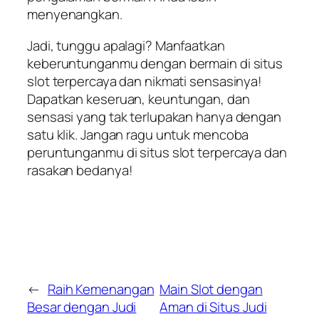
menyenangkan.
Jadi, tunggu apalagi? Manfaatkan
keberuntunganmu dengan bermain di situs
slot terpercaya dan nikmati sensasinya!
Dapatkan keseruan, keuntungan, dan
sensasi yang tak terlupakan hanya dengan
satu klik. Jangan ragu untuk mencoba
peruntunganmu di situs slot terpercaya dan
rasakan bedanya!
←
Raih Kemenangan
Main Slot dengan
Besar dengan Judi
Aman di Situs Judi