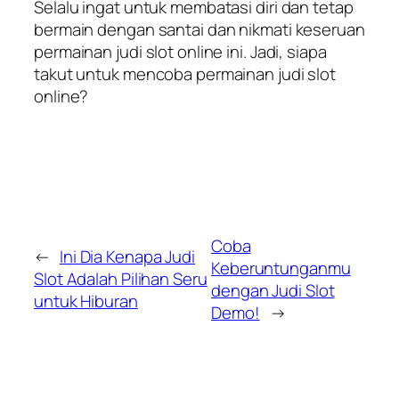
Selalu ingat untuk membatasi diri dan tetap
bermain dengan santai dan nikmati keseruan
permainan judi slot online ini. Jadi, siapa
takut untuk mencoba permainan judi slot
online?
Coba
←
Ini Dia Kenapa Judi
Keberuntunganmu
Slot Adalah Pilihan Seru
dengan Judi Slot
untuk Hiburan
Demo!
→