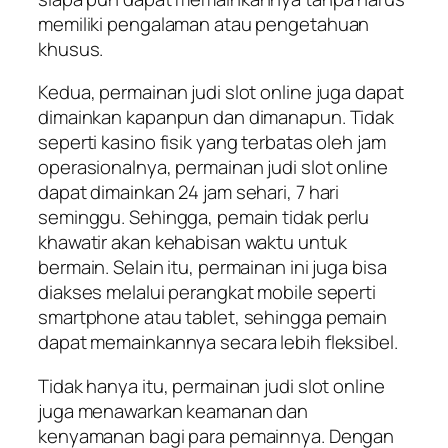
memiliki pengalaman atau pengetahuan
khusus.
Kedua, permainan judi slot online juga dapat
dimainkan kapanpun dan dimanapun. Tidak
seperti kasino fisik yang terbatas oleh jam
operasionalnya, permainan judi slot online
dapat dimainkan 24 jam sehari, 7 hari
seminggu. Sehingga, pemain tidak perlu
khawatir akan kehabisan waktu untuk
bermain. Selain itu, permainan ini juga bisa
diakses melalui perangkat mobile seperti
smartphone atau tablet, sehingga pemain
dapat memainkannya secara lebih fleksibel.
Tidak hanya itu, permainan judi slot online
juga menawarkan keamanan dan
kenyamanan bagi para pemainnya. Dengan