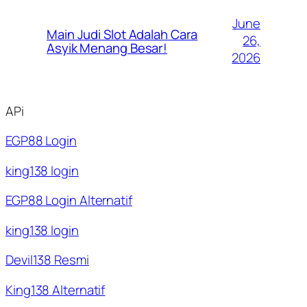
June
Main Judi Slot Adalah Cara
26,
Asyik Menang Besar!
2026
APi
EGP88 Login
king138 login
EGP88 Login Alternatif
king138 login
Devil138 Resmi
King138 Alternatif