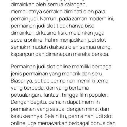
dimainkan oleh semua kalangan,
membuatnya semakin diminati oleh para
pemain judi. Namun, pada zaman modern ini,
permainan judi slot tidak hanya bisa
dimainkan di kasino fisik, melainkan juga
secara online. Hal ini menjadikan judi slot
semakin mudah diakses oleh semua orang,
kapanpun dan dimanapun mereka berada.
Permainan judi slot online memiliki berbagai
jenis permainan yang menarik dan seru.
Biasanya, setiap permainan memiliki tema
yang berbeda, dari yang bertema
petualangan, fantasi, hingga film populer.
Dengan begitu, pemain dapat memilih
permainan yang sesuai dengan minat dan
kesukaannya. Selain itu, permainan judi slot
online juga menawarkan berbagai bonus dan