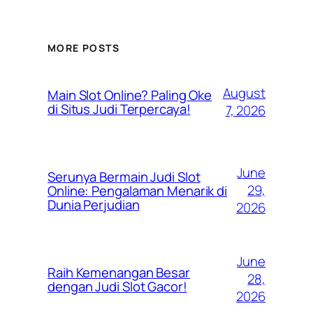
MORE POSTS
August
Main Slot Online? Paling Oke
di Situs Judi Terpercaya!
7, 2026
June
Serunya Bermain Judi Slot
29,
Online: Pengalaman Menarik di
Dunia Perjudian
2026
June
Raih Kemenangan Besar
28,
dengan Judi Slot Gacor!
2026