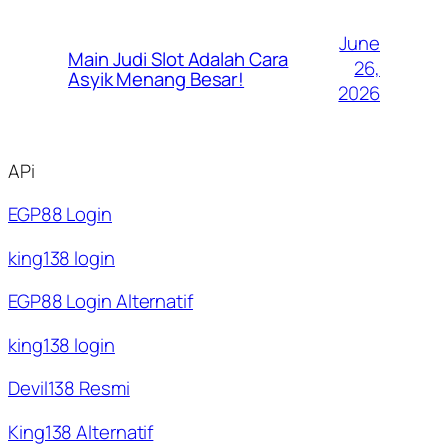
June
Main Judi Slot Adalah Cara
26,
Asyik Menang Besar!
2026
APi
EGP88 Login
king138 login
EGP88 Login Alternatif
king138 login
Devil138 Resmi
King138 Alternatif