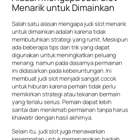
Menarik untuk Dimainkan
Salah satu alasan mengapa judi slot menarik
untuk dimainkan adalah karena tidak
membutuhkan strategi yang rumit. Meskipun
ada beberapa tips dan trik yang dapat
digunakan untuk meningkatkan peluang
menang, namun pada dasarnya permainan
ini didasarkan pada keberuntungan. Ini
membuat judi slot menjadi sangat cocok
untuk hiburan karena pemain tidak perlu
memikirkan strategi atau tekanan bermain
yang terlalu serius. Pemain dapat lebih
santai dan menikmati permainan tanpa harus
khawatir dengan hasil akhirnya.
Selain itu, judi slot juga menawarkan
kesempatan untuk memenangkan hadiah