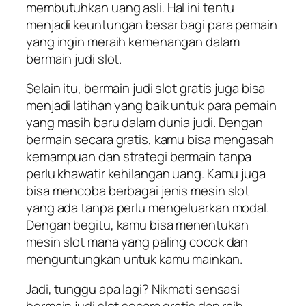
membutuhkan uang asli. Hal ini tentu
menjadi keuntungan besar bagi para pemain
yang ingin meraih kemenangan dalam
bermain judi slot.
Selain itu, bermain judi slot gratis juga bisa
menjadi latihan yang baik untuk para pemain
yang masih baru dalam dunia judi. Dengan
bermain secara gratis, kamu bisa mengasah
kemampuan dan strategi bermain tanpa
perlu khawatir kehilangan uang. Kamu juga
bisa mencoba berbagai jenis mesin slot
yang ada tanpa perlu mengeluarkan modal.
Dengan begitu, kamu bisa menentukan
mesin slot mana yang paling cocok dan
menguntungkan untuk kamu mainkan.
Jadi, tunggu apa lagi? Nikmati sensasi
bermain judi slot secara gratis dan raih