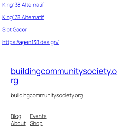
King138 Alternatif
King138 Alternatif
Slot Gacor
https://agen138.design/
buildingcommunitysociety.o
rg
buildingcommunitysociety.org
Blog
Events
About
Shop