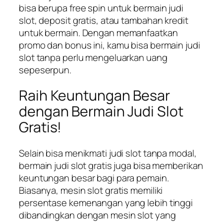
bisa berupa free spin untuk bermain judi
slot, deposit gratis, atau tambahan kredit
untuk bermain. Dengan memanfaatkan
promo dan bonus ini, kamu bisa bermain judi
slot tanpa perlu mengeluarkan uang
sepeserpun.
Raih Keuntungan Besar
dengan Bermain Judi Slot
Gratis!
Selain bisa menikmati judi slot tanpa modal,
bermain judi slot gratis juga bisa memberikan
keuntungan besar bagi para pemain.
Biasanya, mesin slot gratis memiliki
persentase kemenangan yang lebih tinggi
dibandingkan dengan mesin slot yang