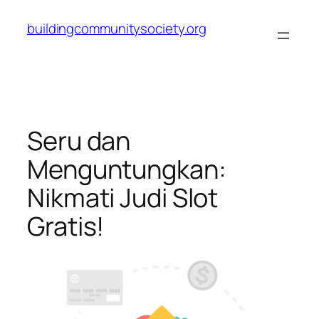
Skip
buildingcommunitysociety.org
to
content
Seru dan
Menguntungkan:
Nikmati Judi Slot
Gratis!