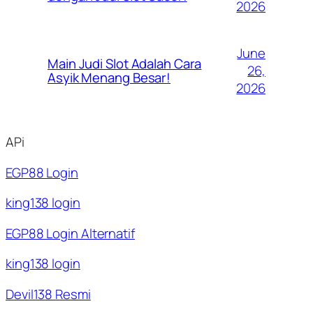
2026
June
Main Judi Slot Adalah Cara
26,
Asyik Menang Besar!
2026
APi
EGP88 Login
king138 login
EGP88 Login Alternatif
king138 login
Devil138 Resmi