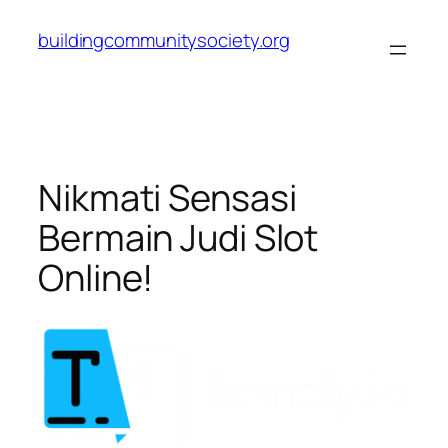
Skip
buildingcommunitysociety.org
to
content
Nikmati Sensasi
Bermain Judi Slot
Online!