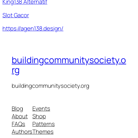
King138 Alternatif
Slot Gacor
https://agen138.design/
buildingcommunitysociety.o
rg
buildingcommunitysociety.org
Blog
Events
About
Shop
FAQs
Patterns
Authors
Themes