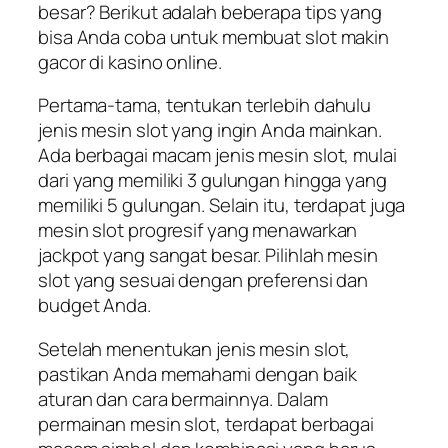
besar? Berikut adalah beberapa tips yang
bisa Anda coba untuk membuat slot makin
gacor di kasino online.
Pertama-tama, tentukan terlebih dahulu
jenis mesin slot yang ingin Anda mainkan.
Ada berbagai macam jenis mesin slot, mulai
dari yang memiliki 3 gulungan hingga yang
memiliki 5 gulungan. Selain itu, terdapat juga
mesin slot progresif yang menawarkan
jackpot yang sangat besar. Pilihlah mesin
slot yang sesuai dengan preferensi dan
budget Anda.
Setelah menentukan jenis mesin slot,
pastikan Anda memahami dengan baik
aturan dan cara bermainnya. Dalam
permainan mesin slot, terdapat berbagai