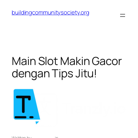
Skip
buildingcommunitysociety.org
to
content
Main Slot Makin Gacor
dengan Tips Jitu!
Written by
in