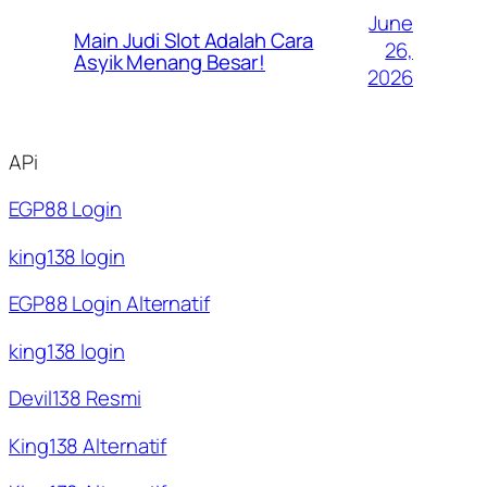
June
Main Judi Slot Adalah Cara
26,
Asyik Menang Besar!
2026
APi
EGP88 Login
king138 login
EGP88 Login Alternatif
king138 login
Devil138 Resmi
King138 Alternatif