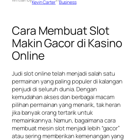
Kevin Carter
Business
Cara Membuat Slot
Makin Gacor di Kasino
Online
Judi slot online telah menjadi salah satu
permainan yang paling populer di kalangan
penjudi di seluruh dunia. Dengan
kemudahan akses dan berbagai macam
pilihan permainan yang menarik, tak heran
jika banyak orang tertarik untuk
memainkannya. Namun, bagaimana cara
membuat mesin slot menjadi lebih “gacor”
atau sering memberikan kemenangan yang