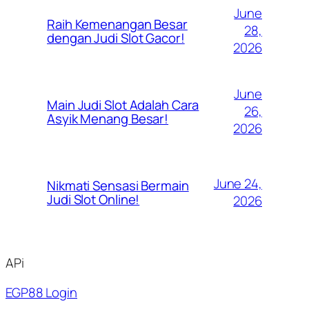
June
Raih Kemenangan Besar
28,
dengan Judi Slot Gacor!
2026
June
Main Judi Slot Adalah Cara
26,
Asyik Menang Besar!
2026
June 24,
Nikmati Sensasi Bermain
Judi Slot Online!
2026
APi
EGP88 Login