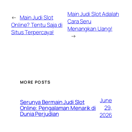
Main Judi Slot Adalah
←
Main Judi Slot
Cara Seru
Online? Tentu Saja di
Menangkan Uang!
Situs Terpercaya!
→
MORE POSTS
June
Serunya Bermain Judi Slot
29,
Online: Pengalaman Menarik di
Dunia Perjudian
2026