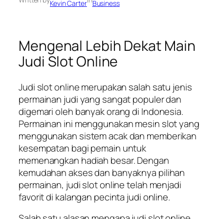
Kevin Carter
Business
Mengenal Lebih Dekat Main
Judi Slot Online
Judi slot online merupakan salah satu jenis
permainan judi yang sangat populer dan
digemari oleh banyak orang di Indonesia.
Permainan ini menggunakan mesin slot yang
menggunakan sistem acak dan memberikan
kesempatan bagi pemain untuk
memenangkan hadiah besar. Dengan
kemudahan akses dan banyaknya pilihan
permainan, judi slot online telah menjadi
favorit di kalangan pecinta judi online.
Salah satu alasan mengapa judi slot online