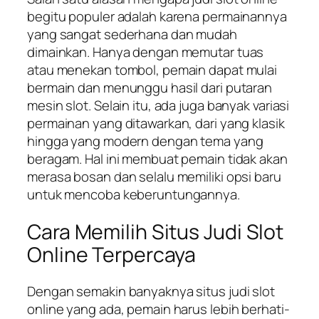
begitu populer adalah karena permainannya
yang sangat sederhana dan mudah
dimainkan. Hanya dengan memutar tuas
atau menekan tombol, pemain dapat mulai
bermain dan menunggu hasil dari putaran
mesin slot. Selain itu, ada juga banyak variasi
permainan yang ditawarkan, dari yang klasik
hingga yang modern dengan tema yang
beragam. Hal ini membuat pemain tidak akan
merasa bosan dan selalu memiliki opsi baru
untuk mencoba keberuntungannya.
Cara Memilih Situs Judi Slot
Online Terpercaya
Dengan semakin banyaknya situs judi slot
online yang ada, pemain harus lebih berhati-