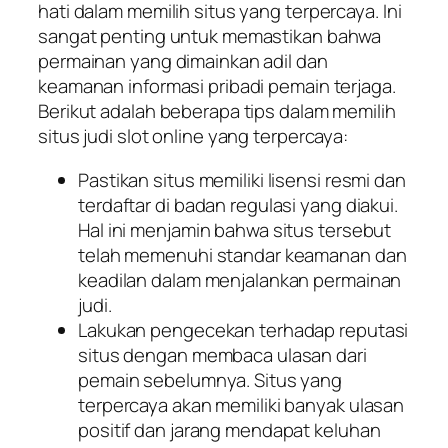
hati dalam memilih situs yang terpercaya. Ini
sangat penting untuk memastikan bahwa
permainan yang dimainkan adil dan
keamanan informasi pribadi pemain terjaga.
Berikut adalah beberapa tips dalam memilih
situs judi slot online yang terpercaya:
Pastikan situs memiliki lisensi resmi dan
terdaftar di badan regulasi yang diakui.
Hal ini menjamin bahwa situs tersebut
telah memenuhi standar keamanan dan
keadilan dalam menjalankan permainan
judi.
Lakukan pengecekan terhadap reputasi
situs dengan membaca ulasan dari
pemain sebelumnya. Situs yang
terpercaya akan memiliki banyak ulasan
positif dan jarang mendapat keluhan