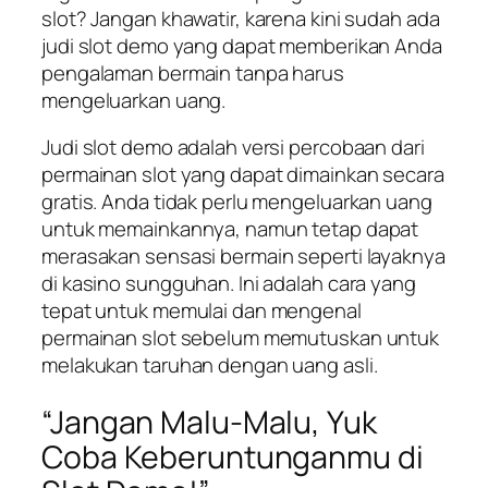
slot? Jangan khawatir, karena kini sudah ada
judi slot demo yang dapat memberikan Anda
pengalaman bermain tanpa harus
mengeluarkan uang.
Judi slot demo adalah versi percobaan dari
permainan slot yang dapat dimainkan secara
gratis. Anda tidak perlu mengeluarkan uang
untuk memainkannya, namun tetap dapat
merasakan sensasi bermain seperti layaknya
di kasino sungguhan. Ini adalah cara yang
tepat untuk memulai dan mengenal
permainan slot sebelum memutuskan untuk
melakukan taruhan dengan uang asli.
“Jangan Malu-Malu, Yuk
Coba Keberuntunganmu di