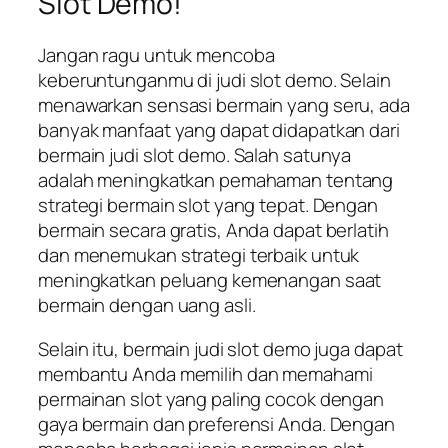
Slot Demo!”
Jangan ragu untuk mencoba
keberuntunganmu di judi slot demo. Selain
menawarkan sensasi bermain yang seru, ada
banyak manfaat yang dapat didapatkan dari
bermain judi slot demo. Salah satunya
adalah meningkatkan pemahaman tentang
strategi bermain slot yang tepat. Dengan
bermain secara gratis, Anda dapat berlatih
dan menemukan strategi terbaik untuk
meningkatkan peluang kemenangan saat
bermain dengan uang asli.
Selain itu, bermain judi slot demo juga dapat
membantu Anda memilih dan memahami
permainan slot yang paling cocok dengan
gaya bermain dan preferensi Anda. Dengan