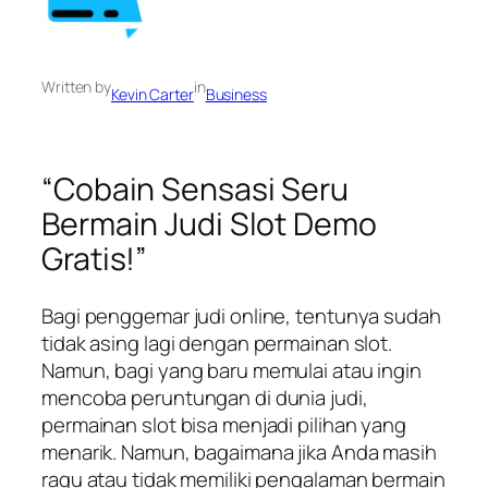
Written by
in
Kevin Carter
Business
“Cobain Sensasi Seru
Bermain Judi Slot Demo
Gratis!”
Bagi penggemar judi online, tentunya sudah
tidak asing lagi dengan permainan slot.
Namun, bagi yang baru memulai atau ingin
mencoba peruntungan di dunia judi,
permainan slot bisa menjadi pilihan yang
menarik. Namun, bagaimana jika Anda masih
ragu atau tidak memiliki pengalaman bermain