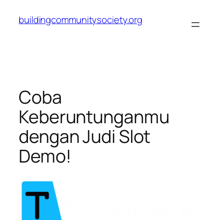
Skip
buildingcommunitysociety.org
to
content
Coba
Keberuntunganmu
dengan Judi Slot
Demo!