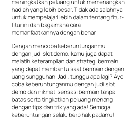
meningkatkan peluang untuk memenangkan
hadiah yang lebih besar. Tidak ada salahnya
untuk mempelajari lebih dalam tentang fitur-
fitur ini dan bagaimana cara
memanfaatkannya dengan benar.
Dengan mencoba keberuntunganmu
dengan judi slot demo, kamu juga dapat
melatih keterampilan dan strategi bermain
yang dapat membantu saat bermain dengan
uang sungguhan. Jadi, tunggu apa lagi? Ayo
coba keberuntunganmu dengan judi slot
demo dan nikmati sensasi bermain tanpa
batas serta tingkatkan peluang menang
dengan tips dan trik yang ada! Semoga
keberuntungan selalu berpihak padamu!