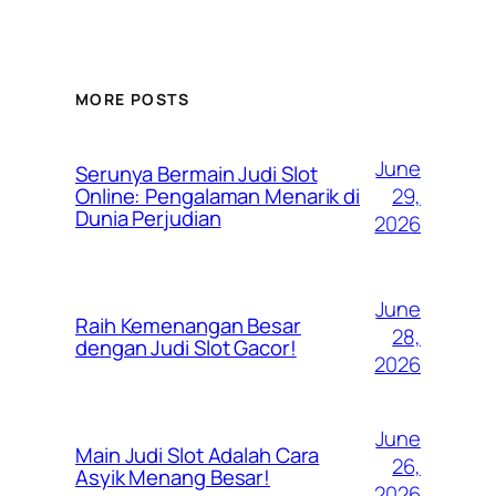
MORE POSTS
June
Serunya Bermain Judi Slot
29,
Online: Pengalaman Menarik di
Dunia Perjudian
2026
June
Raih Kemenangan Besar
28,
dengan Judi Slot Gacor!
2026
June
Main Judi Slot Adalah Cara
26,
Asyik Menang Besar!
2026