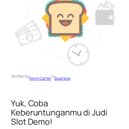
Written by
in
Kevin Carter
Business
Yuk, Coba
Keberuntunganmu di Judi
Slot Demo!