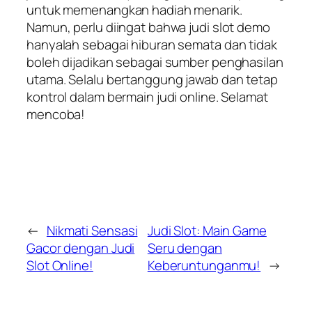
untuk memenangkan hadiah menarik.
Namun, perlu diingat bahwa judi slot demo
hanyalah sebagai hiburan semata dan tidak
boleh dijadikan sebagai sumber penghasilan
utama. Selalu bertanggung jawab dan tetap
kontrol dalam bermain judi online. Selamat
mencoba!
←
Nikmati Sensasi
Judi Slot: Main Game
Gacor dengan Judi
Seru dengan
Slot Online!
Keberuntunganmu!
→