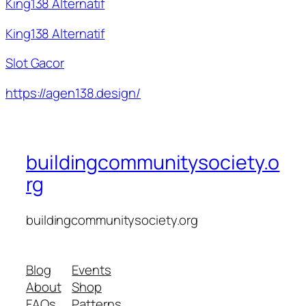
King138 Alternatif
King138 Alternatif
Slot Gacor
https://agen138.design/
buildingcommunitysociety.o
rg
buildingcommunitysociety.org
Blog
Events
About
Shop
FAQs
Patterns